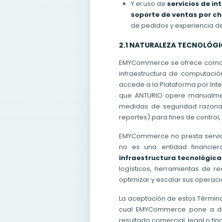
Y el uso de
servicios de in
soporte de ventas por c
de pedidos y experiencia de 
2.1 NATURALEZA TECNOLÓGIC
EMYCommerce se ofrece como 
infraestructura de computació
accede a la Plataforma por Int
que ANTURIO opere manualment
medidas de seguridad razonabl
reportes) para fines de control,
EMYCommerce no presta servicio
no es una entidad financier
infraestructura tecnológica
logísticos, herramientas de r
optimizar y escalar sus operac
La aceptación de estos Términ
cual EMYCommerce pone a disp
resultado comercial, legal o fi