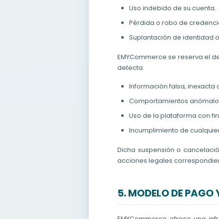
Uso indebido de su cuenta.
Pérdida o robo de credenci
Suplantación de identidad o
EMYCommerce se reserva el d
detecta:
Información falsa, inexacta 
Comportamientos anómalos q
Uso de la plataforma con fin
Incumplimiento de cualquier
Dicha suspensión o cancelaci
acciones legales correspondient
5. MODELO DE PAGO 
EMYCommerce ofrece una infra