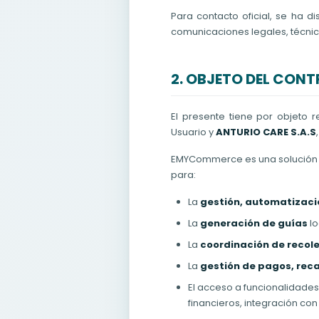
Para contacto oficial, se ha d
comunicaciones legales, técnic
2. OBJETO DEL CON
El presente tiene por objeto 
Usuario y
ANTURIO CARE S.A.S
EMYCommerce es una solución te
para:
La
gestión, automatizació
La
generación de guías
lo
La
coordinación de recol
La
gestión de pagos, rec
El acceso a funcionalidades
financieros, integración co