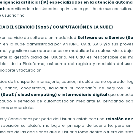
teligencia artificial (IA) especializados en la atención automa
hat
, permitiendo a los Usuarios optimizar la gestión de sus consultas
usuario final.
A DEL SERVICIO (SaaS / COMPUTACIÓN EN LA NUBE)
un servicio de software en modalidad
Software as a Service (S
n en la nube administrada por ANTURIO CARE S.A.S y/o sus provee
ernet y gestiona sus operaciones en modalidad de autoservicio, bajo
e la gestión diaria del Usuario. ANTURIO es responsable del man
es de la Plataforma, así como del registro y medición del uso 
 soporte y facturación.
s de transporte, mensajería, courier, ni actúa como operador logí
a, banco, cooperativa, fiduciaria ni compañía de seguros. S
 (SaaS / cloud computing) e intermediario digital
que conecta 
ecaudo y servicios de automatización mediante IA, brindando sopor
iones comerciales.
os y Condiciones por parte del Usuario establece una
relación de
osición su plataforma bajo el principio de buena fe, pero sin 
nanciero de las decisiones que el Usuario tome dentro o fuera del sis