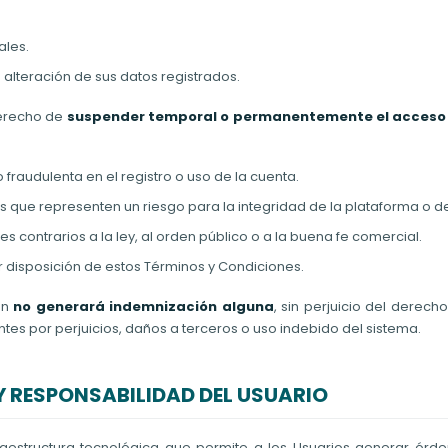
ales.
 alteración de sus datos registrados.
erecho de
suspender temporal o permanentemente el acceso 
o fraudulenta en el registro o uso de la cuenta.
ue representen un riesgo para la integridad de la plataforma o de 
es contrarios a la ley, al orden público o a la buena fe comercial.
 disposición de estos Términos y Condiciones.
ón
no generará indemnización alguna
, sin perjuicio del derec
es por perjuicios, daños a terceros o uso indebido del sistema.
Y RESPONSABILIDAD DEL USUARIO
estructura tecnológica que permite a los Usuarios generar órde