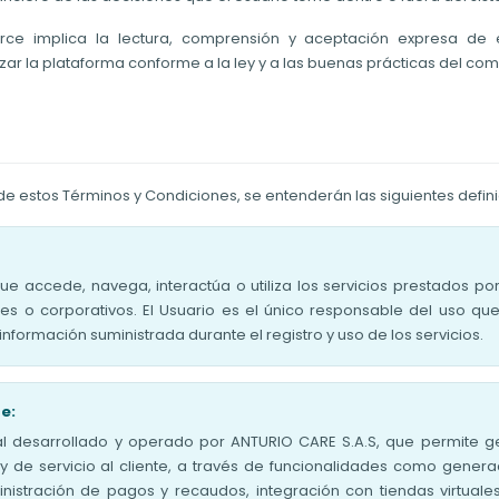
ce implica la lectura, comprensión y aceptación expresa de 
zar la plataforma conforme a la ley y a las buenas prácticas del com
de estos Términos y Condiciones, se entenderán las siguientes defini
 que accede, navega, interactúa o utiliza los servicios prestados
les o corporativos. El Usuario es el único responsable del uso qu
nformación suministrada durante el registro y uso de los servicios.
e:
al desarrollado y operado por ANTURIO CARE S.A.S, que permite ge
s y de servicio al cliente, a través de funcionalidades como gener
istración de pagos y recaudos, integración con tiendas virtuales