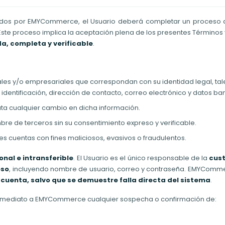
recidos por EMYCommerce, el Usuario deberá completar un proceso 
 Este proceso implica la aceptación plena de los presentes Términos 
a, completa y verificable
.
les y/o empresariales que correspondan con su identidad legal, ta
identificación, dirección de contacto, correo electrónico y datos ba
ta cualquier cambio en dicha información.
bre de terceros sin su consentimiento expreso y verificable.
es cuentas con fines maliciosos, evasivos o fraudulentos.
nal e intransferible
. El Usuario es el único responsable de la
cust
eso
, incluyendo nombre de usuario, correo y contraseña. EMYCom
 cuenta, salvo que se demuestre falla directa del sistema
.
e inmediato a EMYCommerce cualquier sospecha o confirmación de: