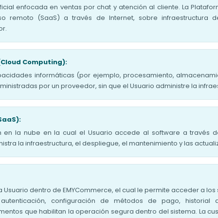
ificial enfocada en ventas por chat y atención al cliente. La Plataf
 remoto (SaaS) a través de Internet, sobre infraestructura 
or.
(Cloud Computing):
pacidades informáticas (por ejemplo, procesamiento, almacenamie
inistradas por un proveedor, sin que el Usuario administre la infra
SaaS):
en la nube en la cual el Usuario accede al software a través de
stra la infraestructura, el despliegue, el mantenimiento y las actual
da Usuario dentro de EMYCommerce, el cual le permite acceder a los s
autenticación, configuración de métodos de pago, historial 
entos que habilitan la operación segura dentro del sistema. La cus