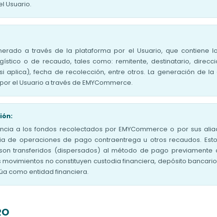
l Usuario.
erado a través de la plataforma por el Usuario, que contiene l
gístico o de recaudo, tales como: remitente, destinatario, direcci
(si aplica), fecha de recolección, entre otros. La generación de la
da por el Usuario a través de EMYCommerce.
ión:
ncia a los fondos recolectados por EMYCommerce o por sus aliad
a de operaciones de pago contraentrega u otros recaudos. Esto
on transferidos (dispersados) al método de pago previamente au
movimientos no constituyen custodia financiera, depósito bancario n
a como entidad financiera.
RO